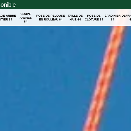
ponible
COUPE
AGE ARBRE
POSE DE PELOUSE
TAILLE DE
POSE DE
JARDINIER
DÉFR
ARBRES
ITIER 64
EN ROULEAU 64
HAIE 64
CLÔTURE 64
64
64