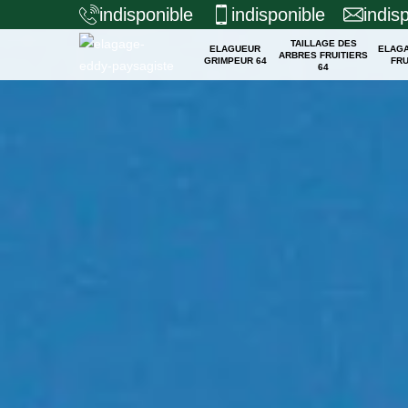
indisponible
indisponible
indis
TAILLAGE DES
ELAGUEUR
ELAG
ARBRES FRUITIERS
GRIMPEUR 64
FRU
64