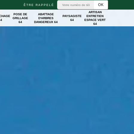
ÊTRE RAPPELÉ
ARTISAN
POSE DE
ABATTAGE
ICHAGE
PAYSAGISTE
ENTRETIEN
GRILLAGE
D'ARBRES
64
64
ESPACE VERT
64
DANGEREUX 64
64