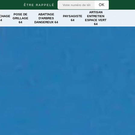
ÊTRE RAPPELÉ
ARTISAN
POSE DE
ABATTAGE
ICHAGE
PAYSAGISTE
ENTRETIEN
GRILLAGE
D'ARBRES
64
64
ESPACE VERT
64
DANGEREUX 64
64