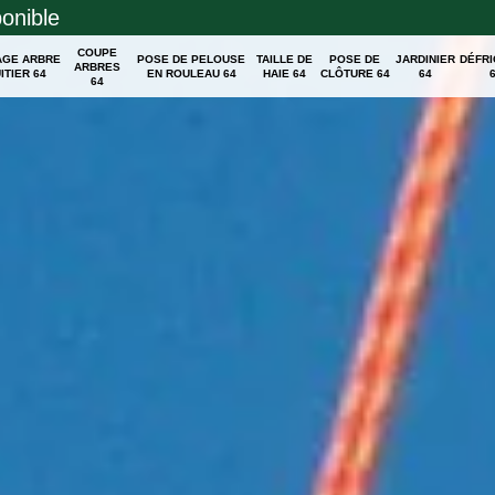
ponible
COUPE
AGE ARBRE
POSE DE PELOUSE
TAILLE DE
POSE DE
JARDINIER
DÉFR
ARBRES
ITIER 64
EN ROULEAU 64
HAIE 64
CLÔTURE 64
64
64