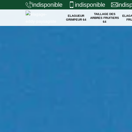
indisponible
indisponible
indis
TAILLAGE DES
ELAGUEUR
ELAG
ARBRES FRUITIERS
GRIMPEUR 64
FRU
64