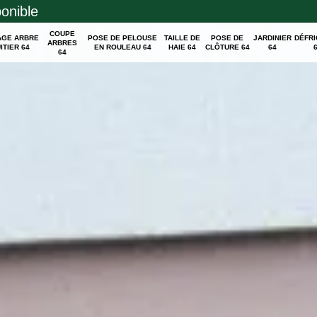
ponible
COUPE
AGE ARBRE
POSE DE PELOUSE
TAILLE DE
POSE DE
JARDINIER
DÉFR
ARBRES
ITIER 64
EN ROULEAU 64
HAIE 64
CLÔTURE 64
64
64