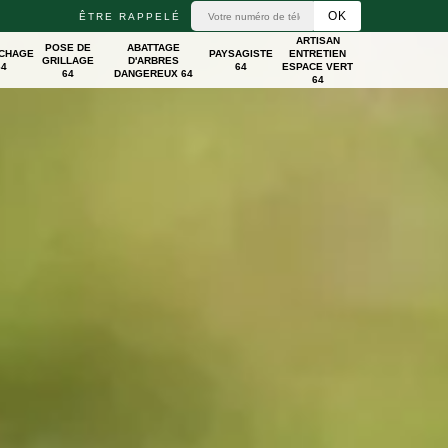
ÊTRE RAPPELÉ
ARTISAN
POSE DE
ABATTAGE
ICHAGE
PAYSAGISTE
ENTRETIEN
GRILLAGE
D'ARBRES
64
64
ESPACE VERT
64
DANGEREUX 64
64