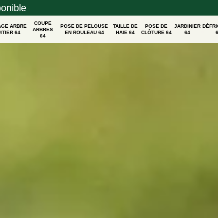
ponible
COUPE
AGE ARBRE
POSE DE PELOUSE
TAILLE DE
POSE DE
JARDINIER
DÉFR
ARBRES
ITIER 64
EN ROULEAU 64
HAIE 64
CLÔTURE 64
64
64