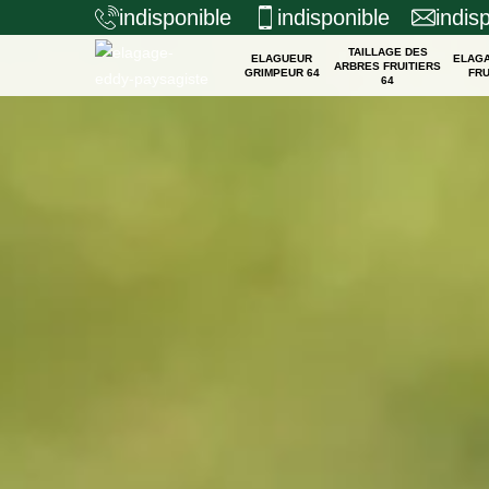
indisponible
indisponible
indis
TAILLAGE DES
ELAGUEUR
ELAG
ARBRES FRUITIERS
GRIMPEUR 64
FRU
64