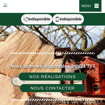
MENU
indisponible
indisponible
Nous sommes disponibles 24h/24 7j/7
NOS RÉALISATIONS
NOUS CONTACTER