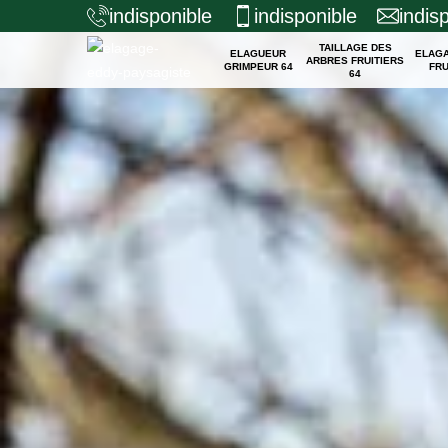
indisponible
indisponible
indis
TAILLAGE DES
ELAGUEUR
ELAG
ARBRES FRUITIERS
GRIMPEUR 64
FRU
64