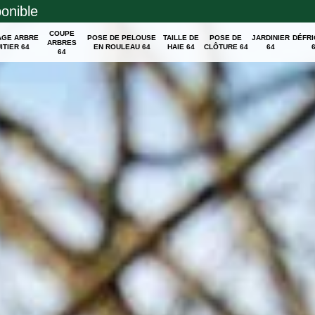
ponible
COUPE
AGE ARBRE
POSE DE PELOUSE
TAILLE DE
POSE DE
JARDINIER
DÉFR
ARBRES
ITIER 64
EN ROULEAU 64
HAIE 64
CLÔTURE 64
64
64