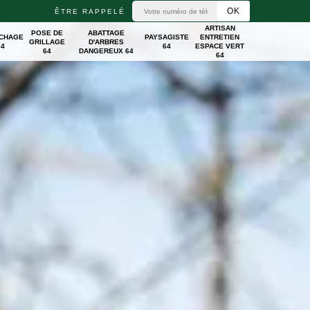
ÊTRE RAPPELÉ
ARTISAN
POSE DE
ABATTAGE
ICHAGE
PAYSAGISTE
ENTRETIEN
GRILLAGE
D'ARBRES
64
64
ESPACE VERT
64
DANGEREUX 64
64