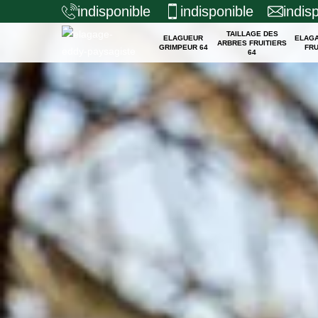
indisponible
indisponible
indis
TAILLAGE DES
ELAGUEUR
ELAG
ARBRES FRUITIERS
GRIMPEUR 64
FRU
64