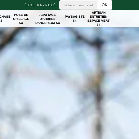
ÊTRE RAPPELÉ
ARTISAN
POSE DE
ABATTAGE
ICHAGE
PAYSAGISTE
ENTRETIEN
GRILLAGE
D'ARBRES
64
64
ESPACE VERT
64
DANGEREUX 64
64