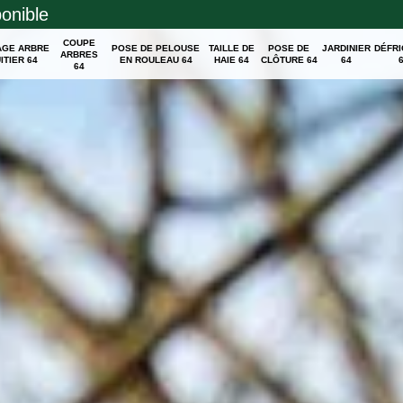
ponible
COUPE
AGE ARBRE
POSE DE PELOUSE
TAILLE DE
POSE DE
JARDINIER
DÉFR
ARBRES
ITIER 64
EN ROULEAU 64
HAIE 64
CLÔTURE 64
64
64