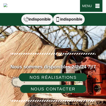
MENU
indisponible
indisponible
Nous sommes disponibles 24h/24 7j/7
NOS RÉALISATIONS
NOUS CONTACTER