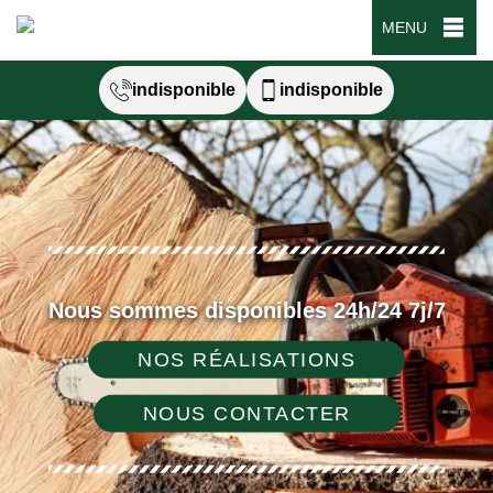
MENU
indisponible
indisponible
Nous sommes disponibles 24h/24 7j/7
NOS RÉALISATIONS
NOUS CONTACTER