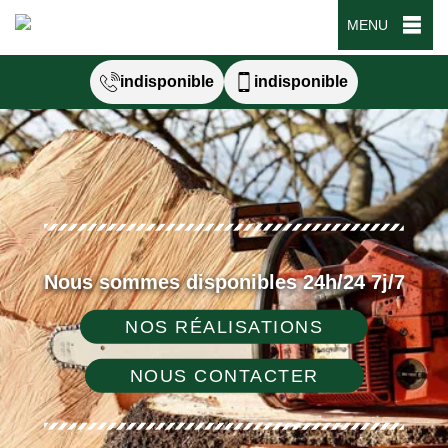
MENU
indisponible
indisponible
Nous sommes disponibles 24h/24 7j/7
NOS RÉALISATIONS
NOUS CONTACTER