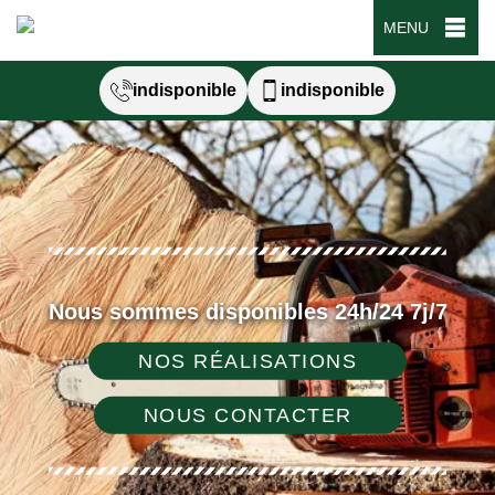
MENU
indisponible
indisponible
Nous sommes disponibles 24h/24 7j/7
NOS RÉALISATIONS
NOUS CONTACTER