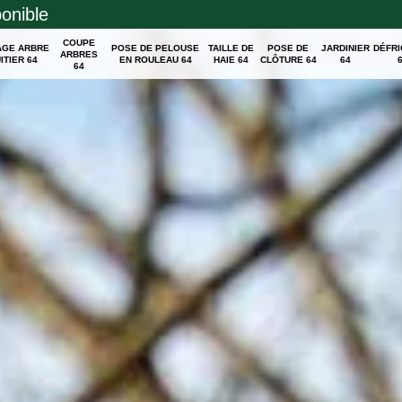
ponible
COUPE
AGE ARBRE
POSE DE PELOUSE
TAILLE DE
POSE DE
JARDINIER
DÉFR
ARBRES
ITIER 64
EN ROULEAU 64
HAIE 64
CLÔTURE 64
64
64