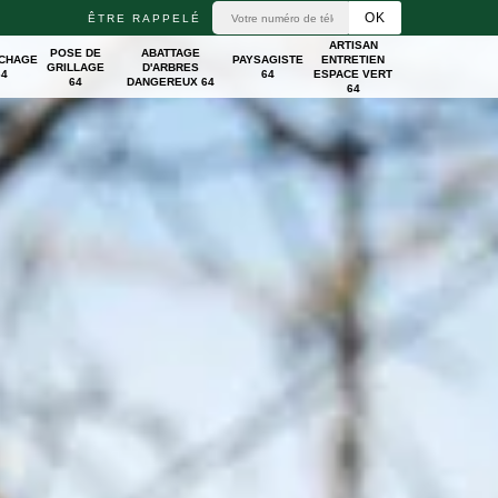
ÊTRE RAPPELÉ
ARTISAN
POSE DE
ABATTAGE
ICHAGE
PAYSAGISTE
ENTRETIEN
GRILLAGE
D'ARBRES
64
64
ESPACE VERT
64
DANGEREUX 64
64