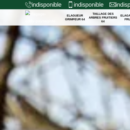
indisponible
indisponible
indis
TAILLAGE DES
ELAGUEUR
ELAG
ARBRES FRUITIERS
GRIMPEUR 64
FRU
64