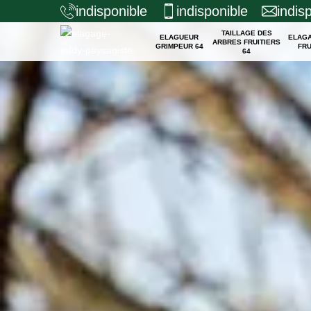
indisponible
indisponible
indis
TAILLAGE DES
ELAGUEUR
ELAG
ARBRES FRUITIERS
GRIMPEUR 64
FRU
64