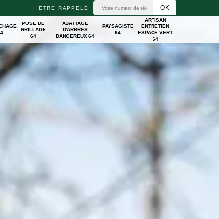
ÊTRE RAPPELÉ
ARTISAN
POSE DE
ABATTAGE
ICHAGE
PAYSAGISTE
ENTRETIEN
GRILLAGE
D'ARBRES
64
64
ESPACE VERT
64
DANGEREUX 64
64