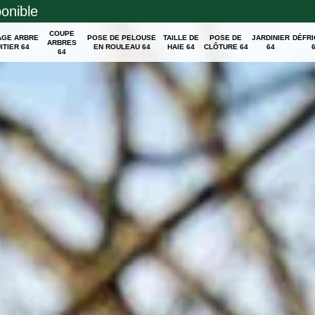
ponible
COUPE
AGE ARBRE
POSE DE PELOUSE
TAILLE DE
POSE DE
JARDINIER
DÉFR
ARBRES
ITIER 64
EN ROULEAU 64
HAIE 64
CLÔTURE 64
64
64