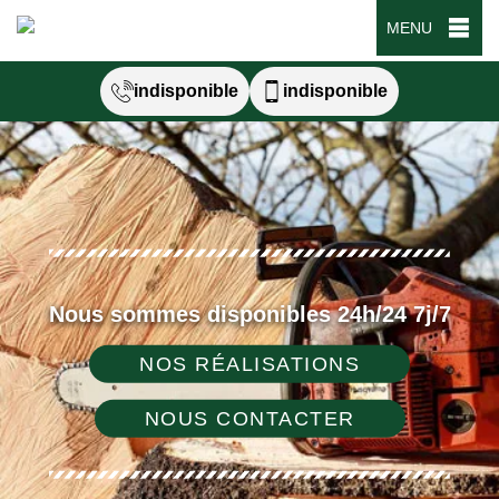
MENU
indisponible
indisponible
Nous sommes disponibles 24h/24 7j/7
NOS RÉALISATIONS
NOUS CONTACTER