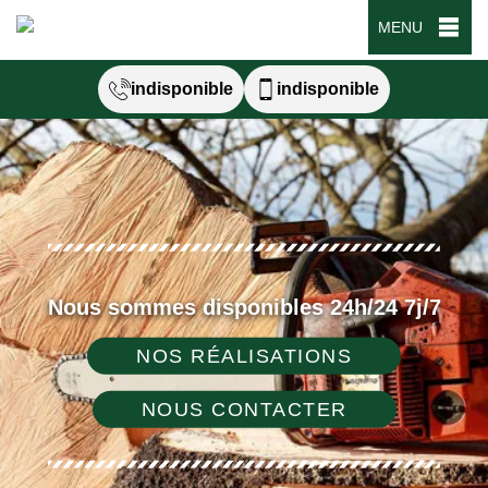
MENU
indisponible
indisponible
Nous sommes disponibles 24h/24 7j/7
NOS RÉALISATIONS
NOUS CONTACTER