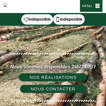
MENU
indisponible
indisponible
Nous sommes disponibles 24h/24 7j/7
NOS RÉALISATIONS
NOUS CONTACTER