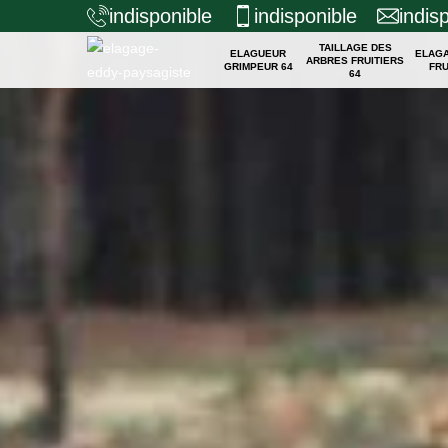
indisponible
indisponible
indis
TAILLAGE DES
ELAGUEUR
ELAG
ARBRES FRUITIERS
GRIMPEUR 64
FRU
64