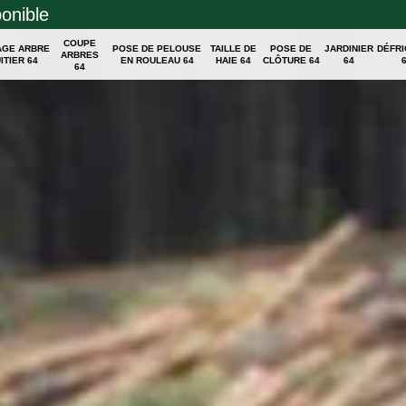
ponible
COUPE
AGE ARBRE
POSE DE PELOUSE
TAILLE DE
POSE DE
JARDINIER
DÉFR
ARBRES
ITIER 64
EN ROULEAU 64
HAIE 64
CLÔTURE 64
64
64