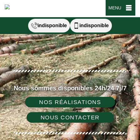
MENU
indisponible
indisponible
Nous sommes disponibles 24h/24 7j/7
NOS RÉALISATIONS
NOUS CONTACTER