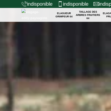
indisponible
indisponible
indis
TAILLAGE DES
ELAGUEUR
ELAG
ARBRES FRUITIERS
GRIMPEUR 64
FRU
64