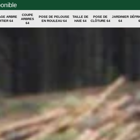
ponible
COUPE
AGE ARBRE
POSE DE PELOUSE
TAILLE DE
POSE DE
JARDINIER
DÉFR
ARBRES
ITIER 64
EN ROULEAU 64
HAIE 64
CLÔTURE 64
64
64