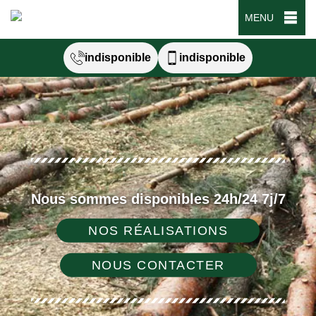
MENU
indisponible
indisponible
Nous sommes disponibles 24h/24 7j/7
NOS RÉALISATIONS
NOUS CONTACTER