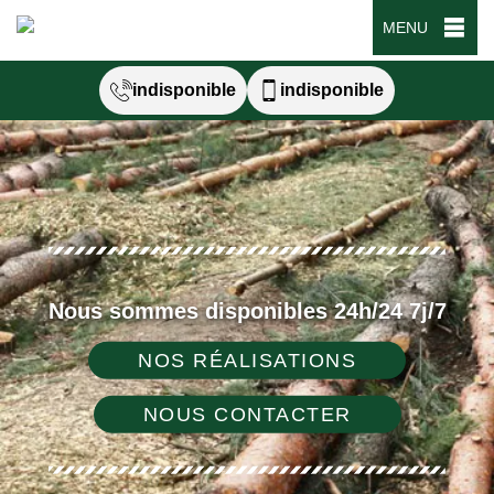
MENU
indisponible
indisponible
Nous sommes disponibles 24h/24 7j/7
NOS RÉALISATIONS
NOUS CONTACTER