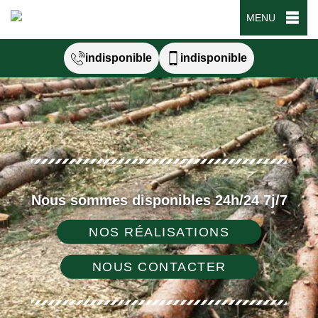
MENU
indisponible
indisponible
Nous sommes disponibles 24h/24 7j/7
NOS RÉALISATIONS
NOUS CONTACTER