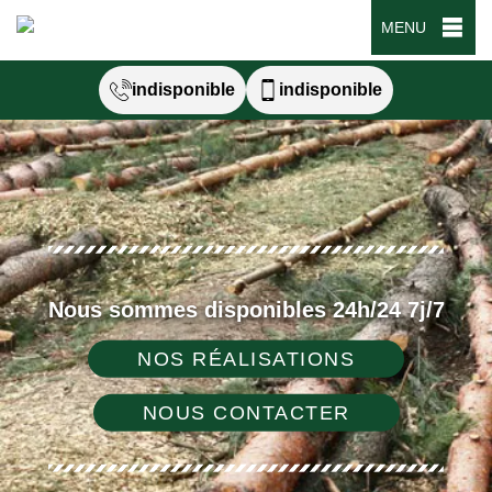
MENU
indisponible
indisponible
Nous sommes disponibles 24h/24 7j/7
NOS RÉALISATIONS
NOUS CONTACTER