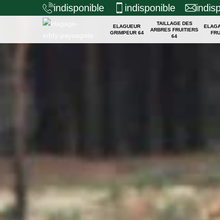
indisponible
indisponible
indis
TAILLAGE DES
ELAGUEUR
ELAG
ARBRES FRUITIERS
GRIMPEUR 64
FRU
64