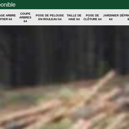
ponible
COUPE
AGE ARBRE
POSE DE PELOUSE
TAILLE DE
POSE DE
JARDINIER
DÉFR
ARBRES
ITIER 64
EN ROULEAU 64
HAIE 64
CLÔTURE 64
64
64