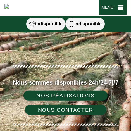
MENU
indisponible
indisponible
Nous sommes disponibles 24h/24 7j/7
NOS RÉALISATIONS
NOUS CONTACTER