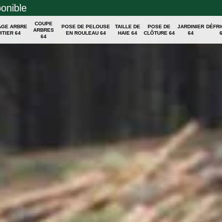
ponible
COUPE
AGE ARBRE
POSE DE PELOUSE
TAILLE DE
POSE DE
JARDINIER
DÉFR
ARBRES
ITIER 64
EN ROULEAU 64
HAIE 64
CLÔTURE 64
64
64