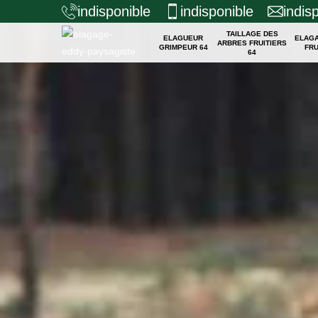
indisponible
indisponible
indis
TAILLAGE DES
ELAGUEUR
ELAG
ARBRES FRUITIERS
GRIMPEUR 64
FRU
64