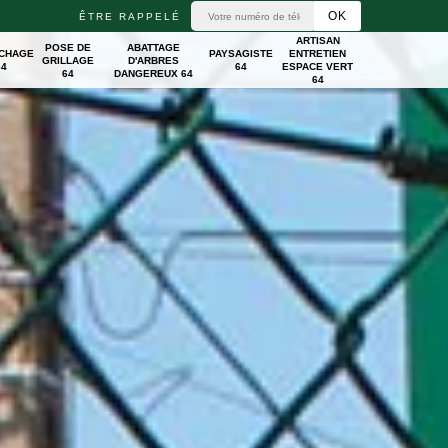
ÊTRE RAPPELÉ
ARTISAN
POSE DE
ABATTAGE
ICHAGE
PAYSAGISTE
ENTRETIEN
GRILLAGE
D'ARBRES
64
64
ESPACE VERT
64
DANGEREUX 64
64