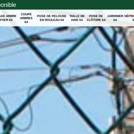
ponible
COUPE
AGE ARBRE
POSE DE PELOUSE
TAILLE DE
POSE DE
JARDINIER
DÉFR
ARBRES
ITIER 64
EN ROULEAU 64
HAIE 64
CLÔTURE 64
64
64