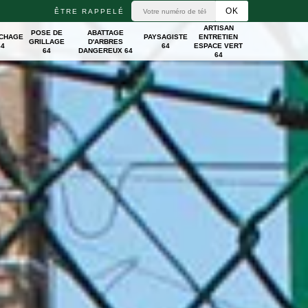
ÊTRE RAPPELÉ
ARTISAN
POSE DE
ABATTAGE
ICHAGE
PAYSAGISTE
ENTRETIEN
GRILLAGE
D'ARBRES
64
64
ESPACE VERT
64
DANGEREUX 64
64