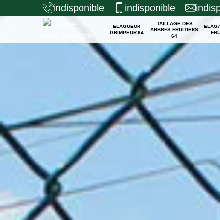
indisponible
indisponible
indis
TAILLAGE DES
ELAGUEUR
ELAG
ARBRES FRUITIERS
GRIMPEUR 64
FRU
64