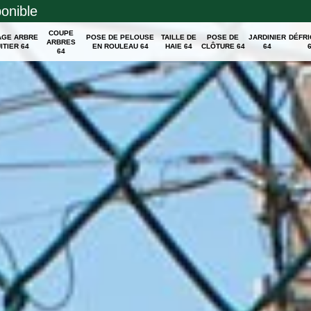
ponible
COUPE
AGE ARBRE
POSE DE PELOUSE
TAILLE DE
POSE DE
JARDINIER
DÉFR
ARBRES
ITIER 64
EN ROULEAU 64
HAIE 64
CLÔTURE 64
64
64