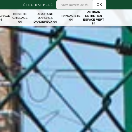
ÊTRE RAPPELÉ
ARTISAN
POSE DE
ABATTAGE
ICHAGE
PAYSAGISTE
ENTRETIEN
GRILLAGE
D'ARBRES
64
64
ESPACE VERT
64
DANGEREUX 64
64