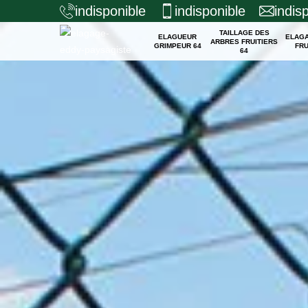
indisponible
indisponible
indis
TAILLAGE DES
ELAGUEUR
ELAG
ARBRES FRUITIERS
GRIMPEUR 64
FRU
64