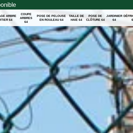
ponible
COUPE
AGE ARBRE
POSE DE PELOUSE
TAILLE DE
POSE DE
JARDINIER
DÉFR
ARBRES
ITIER 64
EN ROULEAU 64
HAIE 64
CLÔTURE 64
64
64