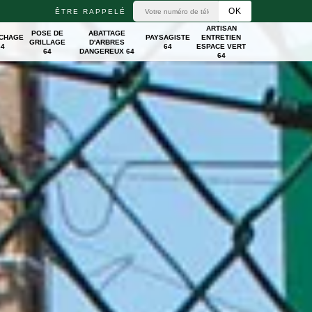
ÊTRE RAPPELÉ
ARTISAN
POSE DE
ABATTAGE
ICHAGE
PAYSAGISTE
ENTRETIEN
GRILLAGE
D'ARBRES
64
64
ESPACE VERT
64
DANGEREUX 64
64