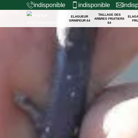
indisponible
indisponible
indis
TAILLAGE DES
ELAGUEUR
ELAG
ARBRES FRUITIERS
GRIMPEUR 64
FRU
64