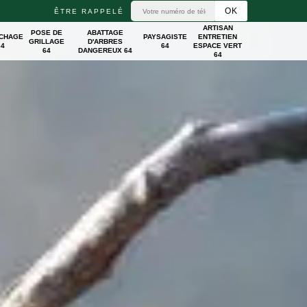
ÊTRE RAPPELÉ
ARTISAN
POSE DE
ABATTAGE
ICHAGE
PAYSAGISTE
ENTRETIEN
GRILLAGE
D'ARBRES
64
64
ESPACE VERT
64
DANGEREUX 64
64