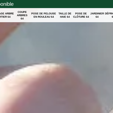
ponible
COUPE
AGE ARBRE
POSE DE PELOUSE
TAILLE DE
POSE DE
JARDINIER
DÉFR
ARBRES
ITIER 64
EN ROULEAU 64
HAIE 64
CLÔTURE 64
64
64