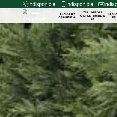
indisponible
indisponible
indis
TAILLAGE DES
ELAGUEUR
ELAG
ARBRES FRUITIERS
GRIMPEUR 64
FRU
64