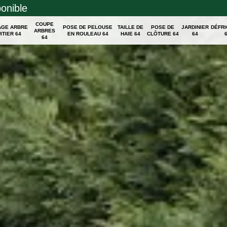
ponible
COUPE
AGE ARBRE
POSE DE PELOUSE
TAILLE DE
POSE DE
JARDINIER
DÉFR
ARBRES
ITIER 64
EN ROULEAU 64
HAIE 64
CLÔTURE 64
64
64