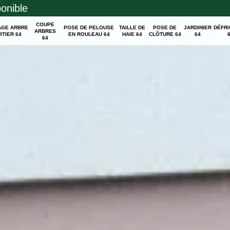
ponible
COUPE
AGE ARBRE
POSE DE PELOUSE
TAILLE DE
POSE DE
JARDINIER
DÉFR
ARBRES
ITIER 64
EN ROULEAU 64
HAIE 64
CLÔTURE 64
64
64