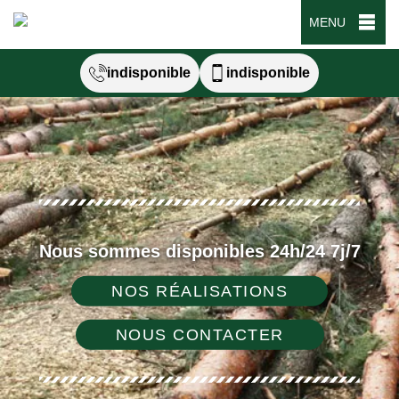
MENU
indisponible
indisponible
Nous sommes disponibles 24h/24 7j/7
NOS RÉALISATIONS
NOUS CONTACTER