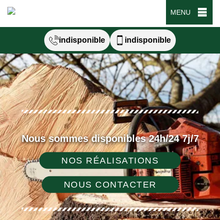
MENU
indisponible
indisponible
Nous sommes disponibles 24h/24 7j/7
NOS RÉALISATIONS
NOUS CONTACTER