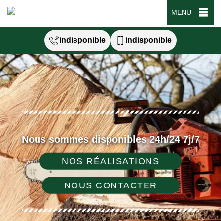
MENU
indisponible
indisponible
Nous sommes disponibles 24h/24 7j/7
NOS RÉALISATIONS
NOUS CONTACTER