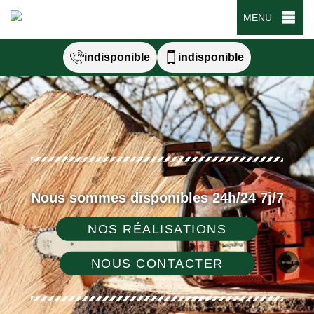
MENU
indisponible
indisponible
Nous sommes disponibles 24h/24 7j/7
NOS RÉALISATIONS
NOUS CONTACTER